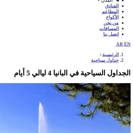
المدن
+
الفنادق
المطاعم
الأكواخ
من نحن
المسافات
اتصل بنا
AR
EN
الرئيسية
‹
جداول سياحية
الجداول السياحية في البانيا 4 ليالي 5 أيام