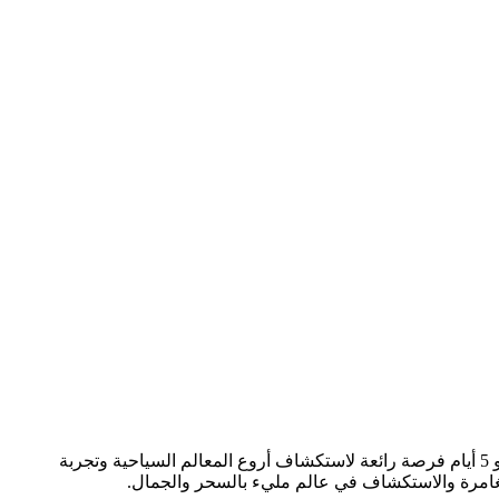
نتمنى لك رحلة لا تُنسى تحفل بالمرح والإثارة، وفرصة لاكتشاف معالم جديدة وتجارب فريدة من نوعها. سيكون برنامج السياحة لمدة 4 ليالي و 5 أيام فرصة رائعة لاستكشاف أروع المعالم السياحية وتجربة
المغامرة والاستكشاف في عالم مليء بالسحر والجمال.