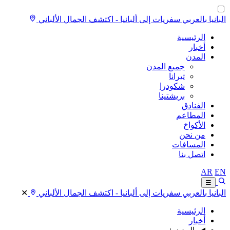
البانيا بالعربي
سفريات إلى ألبانيا - اكتشف الجمال الألباني
الرئيسية
أخبار
المدن
جميع المدن
تيرانا
شكودرا
بريشتينا
الفنادق
المطاعم
الأكواخ
من نحن
المسافات
اتصل بنا
AR
EN
☰
البانيا بالعربي
سفريات إلى ألبانيا - اكتشف الجمال الألباني
✕
الرئيسية
أخبار