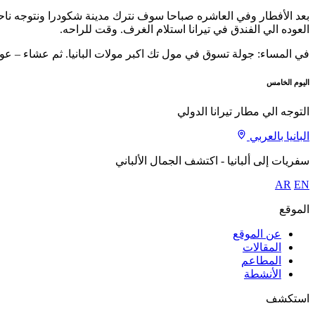
بعد الأفطار وفي العاشره صباحا سوف نترك مدينة شكودرا ونتوجه ناحي
العوده الي الفندق في تيرانا استلام الغرف. وقت للراحه.
في المساء: جولة تسوق في مول تك اكبر مولات البانيا. ثم عشاء – عود
اليوم الخامس
التوجه الي مطار تيرانا الدولي
البانيا بالعربي
سفريات إلى ألبانيا - اكتشف الجمال الألباني
AR
EN
الموقع
عن الموقع
المقالات
المطاعم
الأنشطة
استكشف