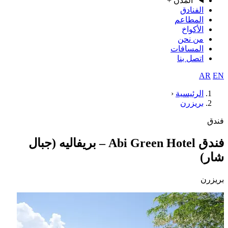
المدن
+
الفنادق
المطاعم
الأكواخ
من نحن
المسافات
اتصل بنا
AR
EN
الرئيسية
‹
بريزرن
فندق
فندق Abi Green Hotel – بريفاليه (جبال
شار)
بريزرن