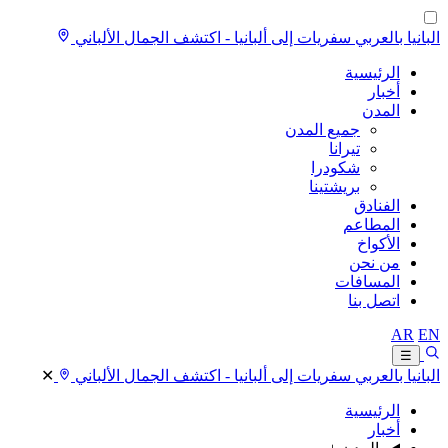
البانيا بالعربي
سفريات إلى ألبانيا - اكتشف الجمال الألباني
الرئيسية
أخبار
المدن
جميع المدن
تيرانا
شكودرا
بريشتينا
الفنادق
المطاعم
الأكواخ
من نحن
المسافات
اتصل بنا
AR
EN
☰
البانيا بالعربي
سفريات إلى ألبانيا - اكتشف الجمال الألباني
✕
الرئيسية
أخبار