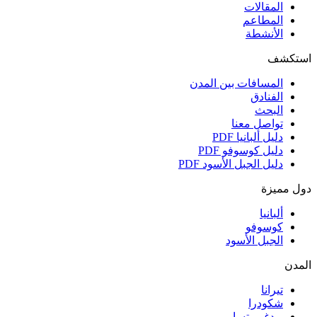
المقالات
المطاعم
الأنشطة
استكشف
المسافات بين المدن
الفنادق
البحث
تواصل معنا
دليل ألبانيا
PDF
دليل كوسوفو
PDF
دليل الجبل الأسود
PDF
دول مميزة
ألبانيا
كوسوفو
الجبل الأسود
المدن
تيرانا
شكودرا
بودغوريتسا