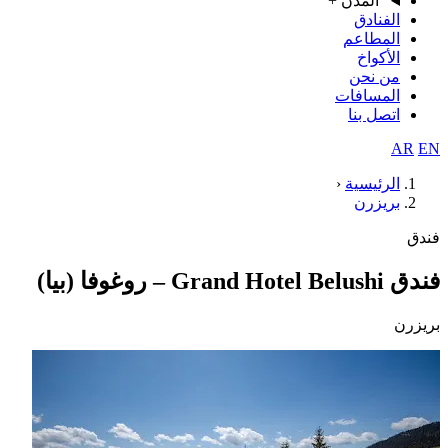
المدن
+
الفنادق
المطاعم
الأكواخ
من نحن
المسافات
اتصل بنا
AR
EN
الرئيسية
‹
بريزرن
فندق
فندق Grand Hotel Belushi – روغوفا (بيا)
بريزرن