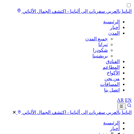
البانيا بالعربي
سفريات إلى ألبانيا - اكتشف الجمال الألباني
الرئيسية
أخبار
المدن
جميع المدن
تيرانا
شكودرا
بريشتينا
الفنادق
المطاعم
الأكواخ
من نحن
المسافات
اتصل بنا
AR
EN
☰
البانيا بالعربي
سفريات إلى ألبانيا - اكتشف الجمال الألباني
✕
الرئيسية
أخبار