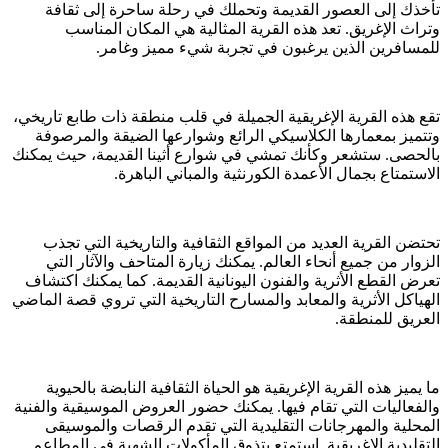
تأخذك إلى العصور القديمة وتحملك في رحلة ساحرة إلى ثقافة
وتراث الإغريق. تعد هذه القرية المثالية هي المكان المناسب
للمسافرين الذين يرغبون في تجربة شيء مميز وغامر.
تقع هذه القرية الإغريقية الجميلة في قلب منطقة ذات طابع تاريخي،
وتتميز بمعمارها الكلاسيكي الرائع وشوارعها الضيقة والمرصوفة
بالحصى. ستشعر وكأنك تمشي في شوارع أثينا القديمة، حيث يمكنك
الاستمتاع بجمال الأعمدة الكورنثية والمباني الباهرة.
تحتضن القرية العديد من المواقع الثقافية والتاريخية التي تجذب
الزوار من جميع أنحاء العالم. يمكنك زيارة المتاحف والآثار التي
تعرض القطع الأثرية والفنون اليونانية القديمة. كما يمكنك اكتشاف
الهياكل الأثرية والمعابد والمسارح التاريخية التي تروي قصة الماضي
العريق للمنطقة.
ما يميز هذه القرية الإغريقية هو الحياة الثقافية النابضة بالحيوية
والفعاليات التي تقام فيها. يمكنك حضور العروض الموسيقية والفنية
المحلية والمهرجانات التقليدية التي تقدم الرقصات والموسيقى
التقليدية الإغريقية. استمتع بتذوق المأكولات الشهية في المطاعم