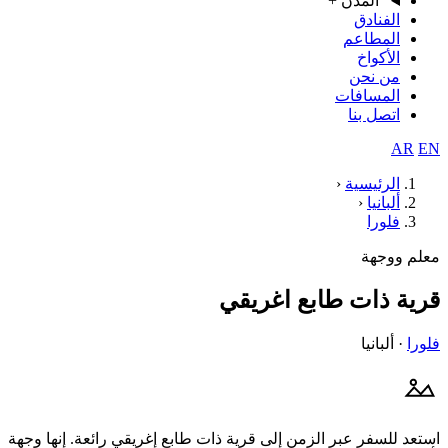
المدن
+
الفنادق
المطاعم
الأكواخ
من نحن
المسافات
اتصل بنا
AR
EN
الرئيسية
‹
ألبانيا
‹
فلورا
معلم ووجهة
قرية ذات طابع اغريقي
فلورا
· ألبانيا
استعد للسفر عبر الزمن إلى قرية ذات طابع إغريقي رائعة. إنها وجهة