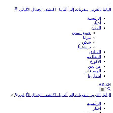
البانيا بالعربي
سفريات إلى ألبانيا - اكتشف الجمال الألباني
الرئيسية
أخبار
المدن
جميع المدن
تيرانا
شكودرا
بريشتينا
الفنادق
المطاعم
الأكواخ
من نحن
المسافات
اتصل بنا
AR
EN
☰
البانيا بالعربي
سفريات إلى ألبانيا - اكتشف الجمال الألباني
✕
الرئيسية
أخبار