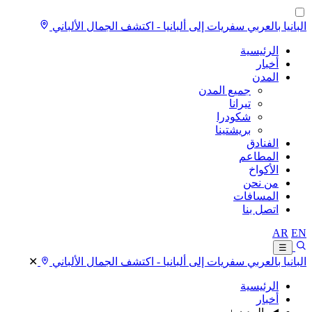
البانيا بالعربي
سفريات إلى ألبانيا - اكتشف الجمال الألباني
الرئيسية
أخبار
المدن
جميع المدن
تيرانا
شكودرا
بريشتينا
الفنادق
المطاعم
الأكواخ
من نحن
المسافات
اتصل بنا
AR
EN
☰
البانيا بالعربي
سفريات إلى ألبانيا - اكتشف الجمال الألباني
✕
الرئيسية
أخبار