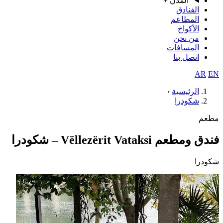
المدن
+
الفنادق
المطاعم
الأكواخ
من نحن
المسافات
اتصل بنا
AR
EN
الرئيسية
‹
شكودرا
مطعم
فندق ومطعم Vëllezërit Vataksi – شكودرا
شكودرا