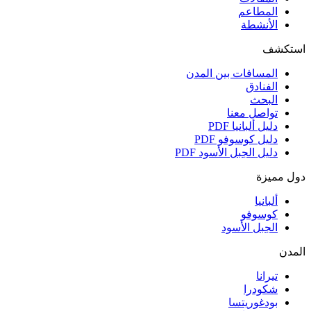
المطاعم
الأنشطة
استكشف
المسافات بين المدن
الفنادق
البحث
تواصل معنا
دليل ألبانيا
PDF
دليل كوسوفو
PDF
دليل الجبل الأسود
PDF
دول مميزة
ألبانيا
كوسوفو
الجبل الأسود
المدن
تيرانا
شكودرا
بودغوريتسا