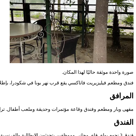
صورة واحدة موثقة حاليًا لهذا المكان.
فندق ومطعم فيليزيريت فاتاكسي يقع قرب نهر بونا في شكودرا، بإطلال
المرافق
مقهى وبار ومطعم وفندق وقاعة مؤتمرات وحديقة وملعب أطفال. تراس بسعة أكثر من 200 مقعد، بار الطابق الأول بـ70 مقعدًا، 
الفندق
فندق 3 نجوم بواي فاي مجاني وموظفين يتحدثون الإيطالية والفرنسية والإنجليزية والألمانية، ودراجات مجانية للنزلاء.