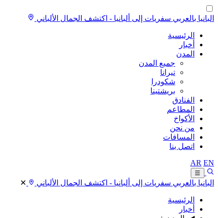
البانيا بالعربي
سفريات إلى ألبانيا - اكتشف الجمال الألباني
الرئيسية
أخبار
المدن
جميع المدن
تيرانا
شكودرا
بريشتينا
الفنادق
المطاعم
الأكواخ
من نحن
المسافات
اتصل بنا
AR
EN
☰
البانيا بالعربي
سفريات إلى ألبانيا - اكتشف الجمال الألباني
✕
الرئيسية
أخبار