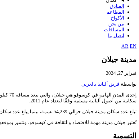
المدن
+
الفنادق
المطاعم
الأكواخ
من نحن
المسافات
اتصل بنا
AR
EN
مدينة جيلان
فبراير 27, 2024
بواسطة
فريق ألبانيا بالعربي
إحدى ال
سكانية من أصول ألبانية مسلمة وفقًا لتعداد عام 2011.
تبلغ عدد سكان مدينة جيلان حوالي 54,239 نسمة، بينما يبلغ عدد سكان البلدية 90,178 نسمة. تضم جيلان أيضًا بعض الشخصيات المعروفة، منها لاعب كرة القدم السويسري شيردان شاكيري.
تُعتبر جيلان مدينة مهمة للاقتصاد والثقافة في كوسوفو، وتتميز بموقعه
التسمية