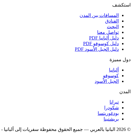
استكشف
المسافات بين المدن
الفنادق
البحث
تواصل معنا
دليل ألبانيا
PDF
دليل كوسوفو
PDF
دليل الجبل الأسود
PDF
دول مميزة
ألبانيا
كوسوفو
الجبل الأسود
المدن
تيرانا
شكودرا
بودغوريتسا
بريشتينا
© 2026 البانيا بالعربي — جميع الحقوق محفوظة
سفريات إلى ألبانيا -