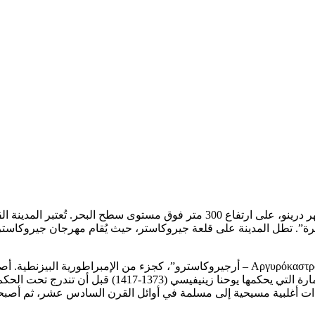
جيروكاستر هي مدينة في جنوب ألبانيا، تقع في وادٍ بين جبال جيري ونهر درينو، على ار
 الكبيرة”. تطل المدينة على قلعة جيروكاستر، حيث يُقام مهرجان جير
تظهر المدينة في السجلات التاريخية منذ عام 1336 باسمها اليوناني، “Αργυρόκαστρο – أرجيروك
بعد تدمير أدريانوبوليس القريبة. بعد ذلك أصبحت جيروكاست
نة ذات أغلبية مسيحية إلى مسلمة في أوائل القرن السادس عشر، ثم أص