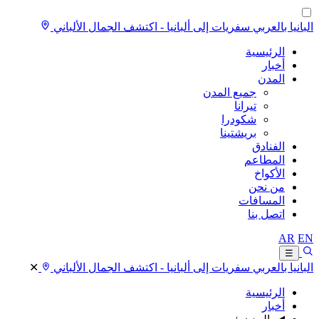
البانيا بالعربي
سفريات إلى ألبانيا - اكتشف الجمال الألباني
الرئيسية
أخبار
المدن
جميع المدن
تيرانا
شكودرا
بريشتينا
الفنادق
المطاعم
الأكواخ
من نحن
المسافات
اتصل بنا
AR
EN
☰
البانيا بالعربي
سفريات إلى ألبانيا - اكتشف الجمال الألباني
✕
الرئيسية
أخبار