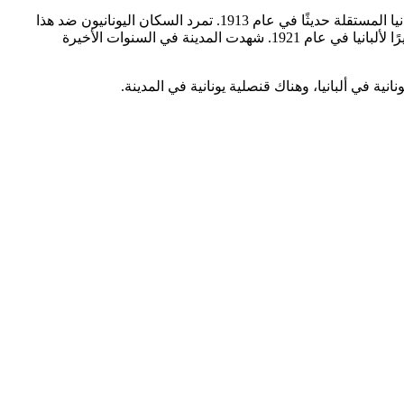
احتلتها الجيش اليوناني خلال حروب البلقان بين عامي 1912-1913 بسبب تواجد عدد كبير من اليونانيين فيها، وتم دمجها في النهاية في دولة ألبانيا المستقلة حديثًا في عام 1913. تمرد السكان اليونانيون ضد هذا
القرار، وفي نهاية المطاف، تأسست جمهورية إبيروس الشمالية المستقلة قصيرة العمر في عام 1914 وكانت جيروكاستر العاصمة. منحت أخيرًا لألبانيا في عام 1921. شهدت المدينة في السنوات الأخيرة
انية في ألبانيا، وهناك قنصلية يونانية في المدينة.