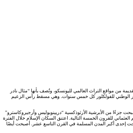
تفاع 300 متر فوق مستوى سطح البحر. تُعتبر المدينة القديمة من مواقع التراث العالمي لليونسكو، وتُصف بأنها “مثال نادر
وكاستر الوطني للفولكلور كل خمس سنوات. وهي مسقط رأس الزعيم
استرو”، كجزء من الإمبراطورية البيزنطية. أصبحت جزءًا من الأبرشية الأرثوذكسية “دريينوبوليس وأرجيروكاسترو”
ر مركز الإمارة التي يحكمها يوحنا زينيفيسي (1373-1417) قبل أن تندرج تحت الحكم العثماني للقرون الخمسة التالية. اعتنق السكان الإسلام خلال الفترة
بحت إحدى أكبر المدن المسلمة في القرن التاسع عشر. أصبحت أيضًا